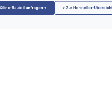
Xilinx-Bauteil anfragen
→
←
Zur Hersteller-Übersich
AKT
ÖFFNUNGSZEITEN
n: 06164 503000
Montag - Donnerstag, 08:30 - 
:
mail@abacus-components.de
Uhr
Freitag, 08:30 - 13:00 Uhr