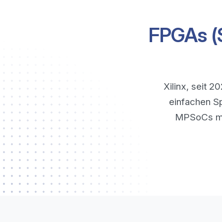
FPGAs (S
Xilinx, seit 
einfachen S
MPSoCs mit