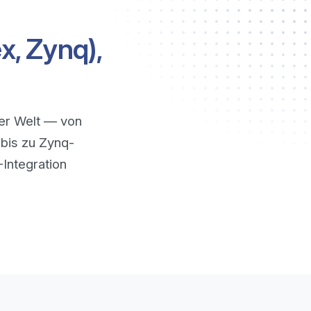
x, Zynq),
der Welt — von
bis zu Zynq-
Integration