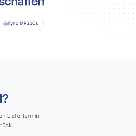
eschaffen
Zynq MPSoCs
l?
n Liefertermin
rück.