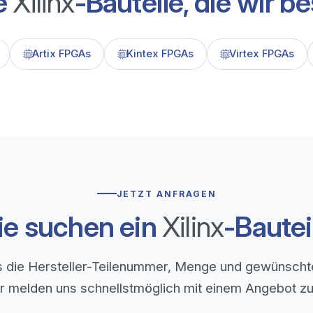
e
Xilinx
-Bauteile, die wir b
Artix FPGAs
Kintex FPGAs
Virtex FPGAs
JETZT ANFRAGEN
ie suchen ein
Xilinx
-Bautei
 die Hersteller-Teilenummer, Menge und gewünschte
r melden uns schnellstmöglich mit einem Angebot zu