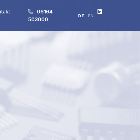
takt
06164
DE
|
EN
503000