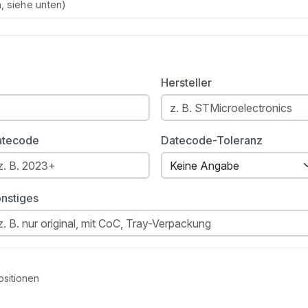
 siehe unten)
Hersteller
atecode
Datecode-Toleranz
nstiges
ositionen